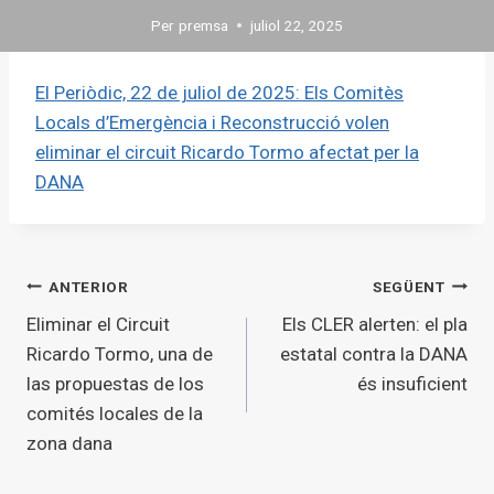
Per
premsa
juliol 22, 2025
El Periòdic, 22 de juliol de 2025: Els Comitès
Locals d’Emergència i Reconstrucció volen
eliminar el circuit Ricardo Tormo afectat per la
DANA
Navegació
ANTERIOR
SEGÜENT
Eliminar el Circuit
Els CLER alerten: el pla
d'entrades
Ricardo Tormo, una de
estatal contra la DANA
las propuestas de los
és insuficient
comités locales de la
zona dana