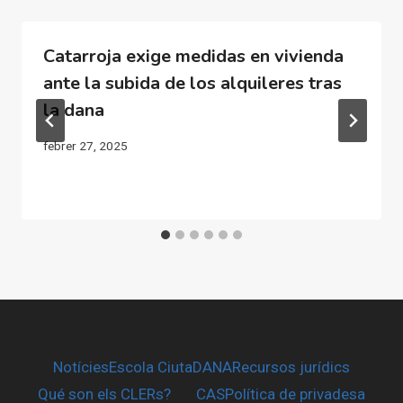
Catarroja exige medidas en vivienda
ante la subida de los alquileres tras
la dana
febrer 27, 2025
Notícies
Escola CiutaDANA
Recursos jurídics
Qué son els CLERs?
CAS
Política de privadesa