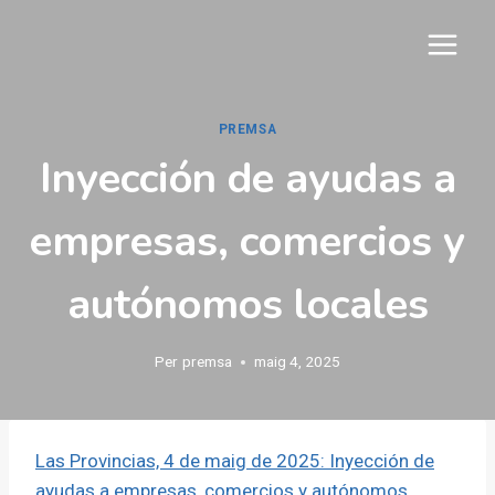
Vés
al
contingut
PREMSA
Inyección de ayudas a
empresas, comercios y
autónomos locales
Per
premsa
maig 4, 2025
Las Provincias, 4 de maig de 2025: Inyección de
ayudas a empresas, comercios y autónomos