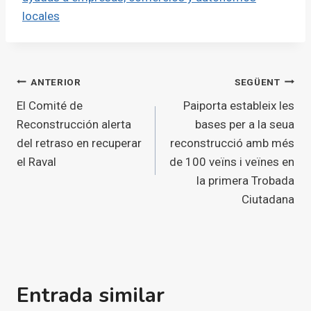
locales
Navegació
ANTERIOR
SEGÜENT
El Comité de
Paiporta estableix les
d'entrades
Reconstrucción alerta
bases per a la seua
del retraso en recuperar
reconstrucció amb més
el Raval
de 100 veïns i veïnes en
la primera Trobada
Ciutadana
Entrada similar