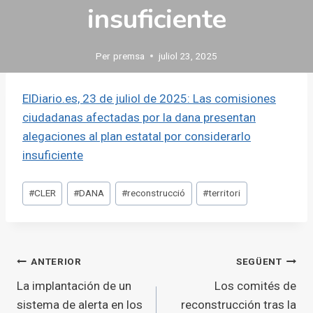
insuficiente
Per
premsa
juliol 23, 2025
ElDiario.es, 23 de juliol de 2025: Las comisiones
ciudadanas afectadas por la dana presentan
alegaciones al plan estatal por considerarlo
insuficiente
Etiquetes
#
CLER
#
DANA
#
reconstrucció
#
territori
d'entrada
Navegació
ANTERIOR
SEGÜENT
La implantación de un
Los comités de
d'entrades
sistema de alerta en los
reconstrucción tras la