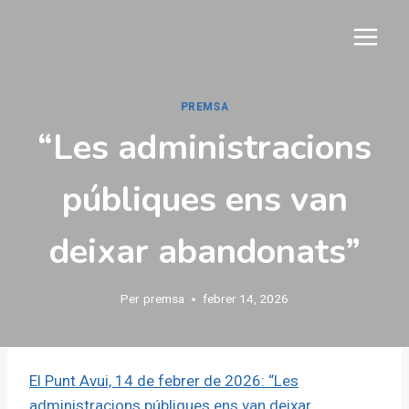
Vés
al
contingut
PREMSA
“Les administracions
públiques ens van
deixar abandonats”
Per
premsa
febrer 14, 2026
El Punt Avui, 14 de febrer de 2026: “Les
administracions públiques ens van deixar