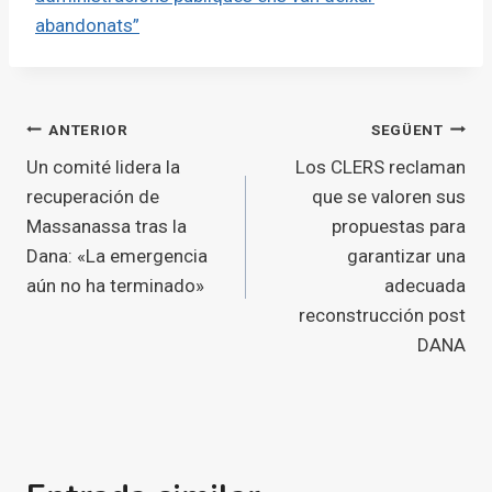
abandonats”
Navegació
ANTERIOR
SEGÜENT
Un comité lidera la
Los CLERS reclaman
d'entrades
recuperación de
que se valoren sus
Massanassa tras la
propuestas para
Dana: «La emergencia
garantizar una
aún no ha terminado»
adecuada
reconstrucción post
DANA