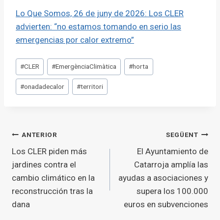
Lo Que Somos, 26 de juny de 2026: Los CLER
advierten: “no estamos tomando en serio las
emergencias por calor extremo”
Etiquetes
#
CLER
#
EmergènciaClimàtica
#
horta
d'entrada
#
onadadecalor
#
territori
Navegació
ANTERIOR
SEGÜENT
Los CLER piden más
El Ayuntamiento de
d'entrades
jardines contra el
Catarroja amplía las
cambio climático en la
ayudas a asociaciones y
reconstrucción tras la
supera los 100.000
dana
euros en subvenciones