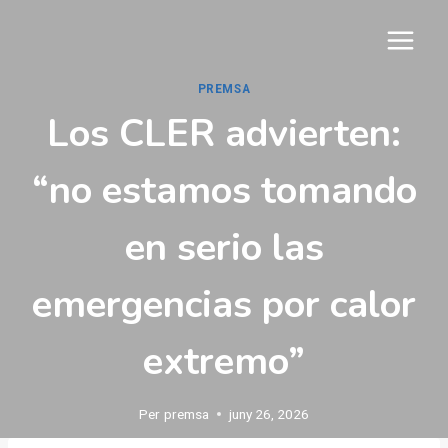
Vés
al
contingut
PREMSA
Los CLER advierten:
“no estamos tomando
en serio las
emergencias por calor
extremo”
Per
premsa
juny 26, 2026