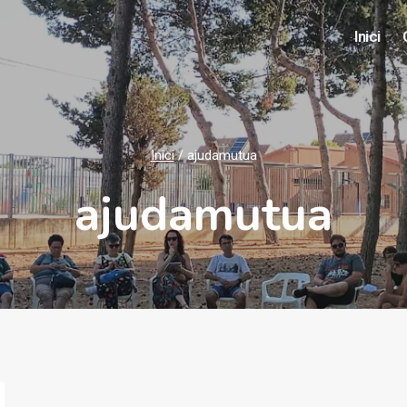
Inici
Inici
/
ajudamutua
ajudamutua