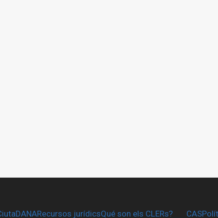
CiutaDANA
Recursos jurídics
Qué son els CLERs?
CAS
Polí