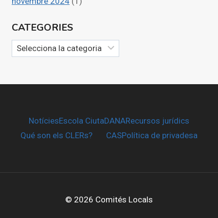
novembre 2024
(1)
CATEGORIES
Categories
Notícies
Escola CiutaDANA
Recursos jurídics
Qué son els CLERs?
CAS
Política de privadesa
© 2026 Comités Locals