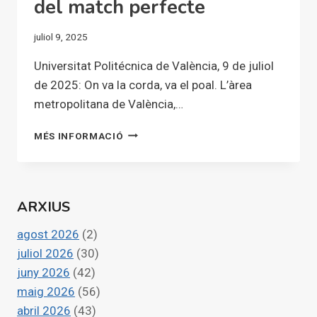
del match perfecte
juliol 9, 2025
Universitat Politécnica de València, 9 de juliol
de 2025: On va la corda, va el poal. L’àrea
metropolitana de València,…
ON
MÉS INFORMACIÓ
VA
LA
CORDA,
VA
ARXIUS
EL
POAL.
agost 2026
(2)
L’ÀREA
METROPOLITANA
juliol 2026
(30)
DE
juny 2026
(42)
VALÈNCIA,
maig 2026
(56)
80
abril 2026
(43)
ANYS