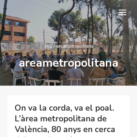
Vés
al
contingut
Inici
/
areametropolitana
areametropolitana
On va la corda, va el poal.
L’àrea metropolitana de
València, 80 anys en cerca