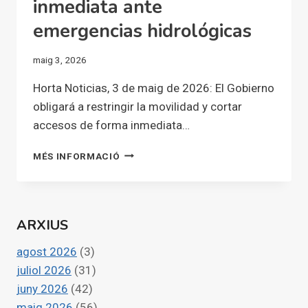
inmediata ante
emergencias hidrológicas
maig 3, 2026
Horta Noticias, 3 de maig de 2026: El Gobierno
obligará a restringir la movilidad y cortar
accesos de forma inmediata…
EL
MÉS INFORMACIÓ
GOBIERNO
OBLIGARÁ
A
RESTRINGIR
ARXIUS
LA
MOVILIDAD
agost 2026
(3)
Y
CORTAR
juliol 2026
(31)
ACCESOS
juny 2026
(42)
DE
maig 2026
(56)