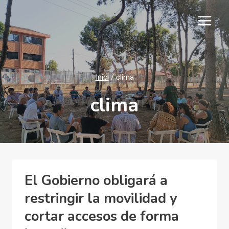
Vés
al
contingut
Inici
/
clima
clima
El Gobierno obligará a
restringir la movilidad y
cortar accesos de forma