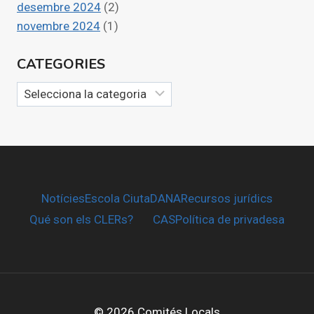
desembre 2024
(2)
novembre 2024
(1)
CATEGORIES
Categories
Notícies
Escola CiutaDANA
Recursos jurídics
Qué son els CLERs?
CAS
Política de privadesa
© 2026 Comités Locals