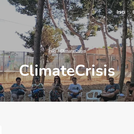
Inici
Inici
/
ClimateCrisis
ClimateCrisis