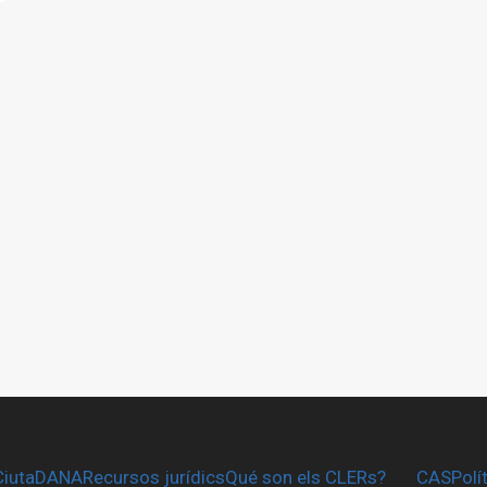
CiutaDANA
Recursos jurídics
Qué son els CLERs?
CAS
Polí