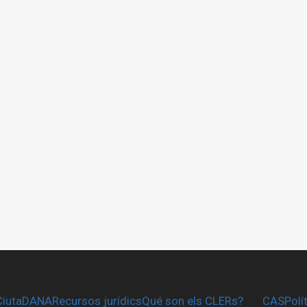
CiutaDANA
Recursos jurídics
Qué son els CLERs?
CAS
Polí