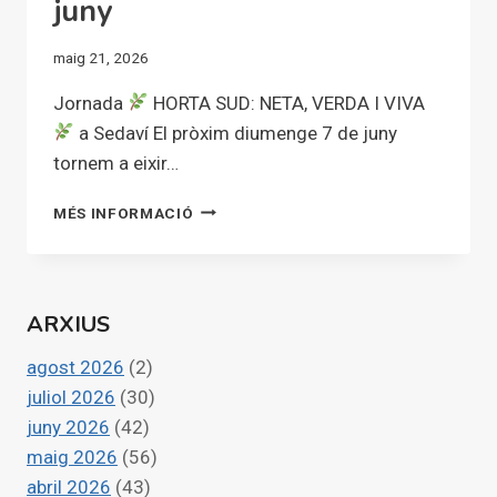
juny
maig 21, 2026
Jornada
HORTA SUD: NETA, VERDA I VIVA
a Sedaví El pròxim diumenge 7 de juny
tornem a eixir…
HORTA
MÉS INFORMACIÓ
SUD
NETA,
VERDA
I
ARXIUS
VIVA:
JORNADA
agost 2026
(2)
LÚDICA
EN
juliol 2026
(30)
SEDAVÍ
juny 2026
(42)
EL
maig 2026
(56)
DIUMENGE
abril 2026
(43)
7