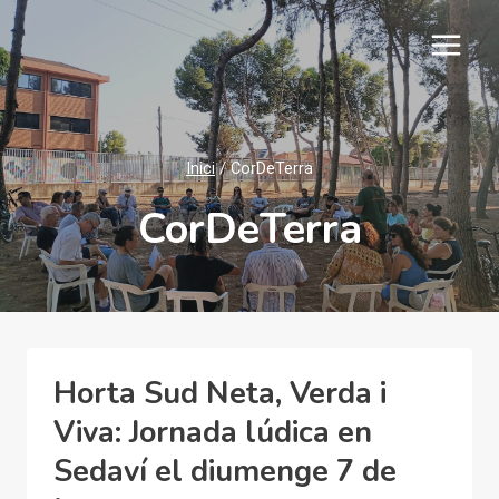
Vés
al
contingut
Inici
/
CorDeTerra
CorDeTerra
Horta Sud Neta, Verda i
Viva: Jornada lúdica en
Sedaví el diumenge 7 de