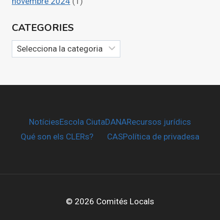
novembre 2024
(1)
CATEGORIES
Categories
Notícies
Escola CiutaDANA
Recursos jurídics
Qué son els CLERs?
CAS
Política de privadesa
© 2026 Comités Locals