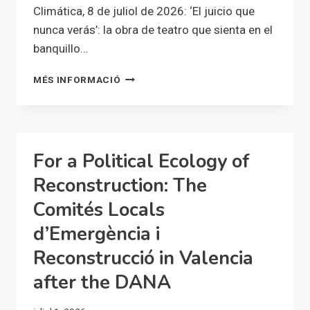
Climática, 8 de juliol de 2026: ‘El juicio que
LA
nunca verás’: la obra de teatro que sienta en el
DANA
banquillo…
‘EL
MÉS INFORMACIÓ
JUICIO
QUE
NUNCA
VERÁS’:
LA
For a Political Ecology of
OBRA
DE
Reconstruction: The
TEATRO
Comités Locals
QUE
SIENTA
d’Emergència i
EN
EL
Reconstrucció in Valencia
BANQUILLO
after the DANA
A
MAZÓN
POR