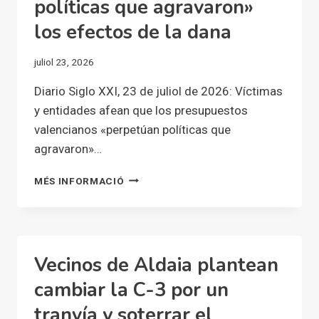
políticas que agravaron»
los efectos de la dana
juliol 23, 2026
Diario Siglo XXI, 23 de juliol de 2026: Víctimas
y entidades afean que los presupuestos
valencianos «perpetúan políticas que
agravaron»…
VÍCTIMAS
MÉS INFORMACIÓ
Y
ENTIDADES
AFEAN
QUE
LOS
Vecinos de Aldaia plantean
PRESUPUESTOS
VALENCIANOS
cambiar la C-3 por un
«PERPETÚAN
tranvía y soterrar el
POLÍTICAS