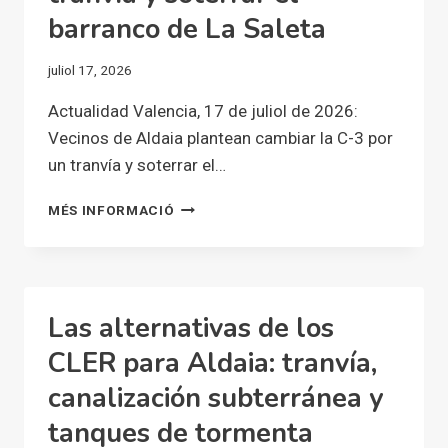
QUE
barranco de La Saleta
AGRAVARON»
LOS
juliol 17, 2026
EFECTOS
DE
Actualidad Valencia, 17 de juliol de 2026:
LA
Vecinos de Aldaia plantean cambiar la C-3 por
DANA
un tranvía y soterrar el…
VECINOS
MÉS INFORMACIÓ
DE
ALDAIA
PLANTEAN
CAMBIAR
LA
Las alternativas de los
C-
3
CLER para Aldaia: tranvía,
POR
canalización subterránea y
UN
TRANVÍA
tanques de tormenta
Y