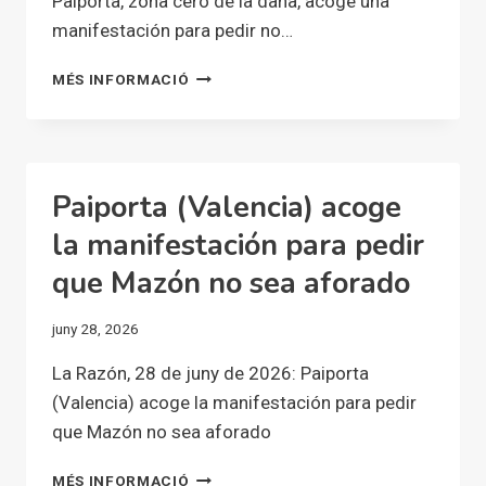
Paiporta, zona cero de la dana, acoge una
manifestación para pedir no…
PAIPORTA,
MÉS INFORMACIÓ
ZONA
CERO
DE
LA
DANA,
Paiporta (Valencia) acoge
ACOGE
UNA
la manifestación para pedir
MANIFESTACIÓN
que Mazón no sea aforado
PARA
PEDIR
NO
juny 28, 2026
AFORAMIENTO
DE
La Razón, 28 de juny de 2026: Paiporta
MAZÓN
(Valencia) acoge la manifestación para pedir
que Mazón no sea aforado
PAIPORTA
MÉS INFORMACIÓ