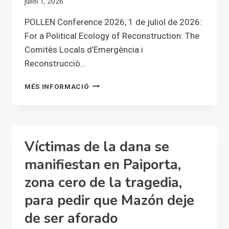
juliol 1, 2026
LA
GESTIÓN
POLLEN Conference 2026, 1 de juliol de 2026:
DE
For a Political Ecology of Reconstruction: The
LA
Comitès Locals d’Emergència i
DANA
Reconstrucciò…
FOR
MÉS INFORMACIÓ
A
POLITICAL
ECOLOGY
OF
RECONSTRUCTION:
Víctimas de la dana se
THE
COMITÉS
manifiestan en Paiporta,
LOCALS
zona cero de la tragedia,
D’EMERGÈNCIA
I
para pedir que Mazón deje
RECONSTRUCCIÓ
IN
de ser aforado
VALENCIA