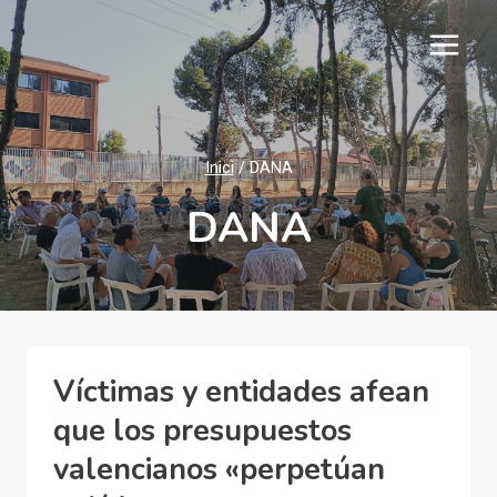
Vés
al
contingut
Inici
/
DANA
DANA
Víctimas y entidades afean
que los presupuestos
valencianos «perpetúan