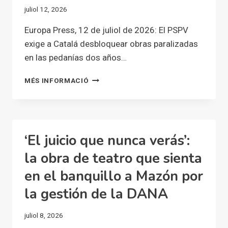
juliol 12, 2026
Europa Press, 12 de juliol de 2026: El PSPV
exige a Catalá desbloquear obras paralizadas
en las pedanías dos años…
EL
MÉS INFORMACIÓ
PSPV
EXIGE
A
CATALÁ
DESBLOQUEAR
‘El juicio que nunca verás’:
OBRAS
PARALIZADAS
la obra de teatro que sienta
EN
en el banquillo a Mazón por
LAS
PEDANÍAS
la gestión de la DANA
DOS
AÑOS
juliol 8, 2026
DESPUÉS
DE