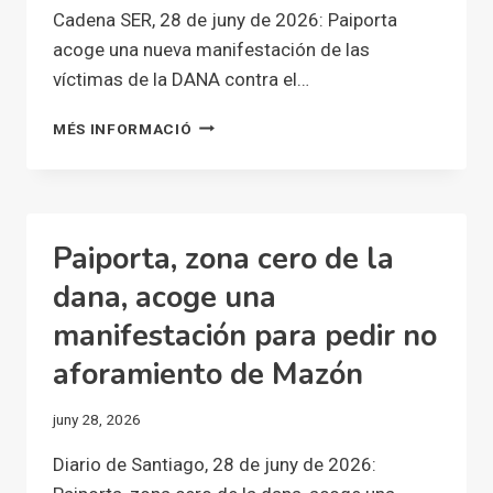
PEDIR
Cadena SER, 28 de juny de 2026: Paiporta
QUE
acoge una nueva manifestación de las
MAZÓN
DEJE
víctimas de la DANA contra el…
DE
SER
PAIPORTA
MÉS INFORMACIÓ
AFORADO
ACOGE
UNA
NUEVA
MANIFESTACIÓN
DE
Paiporta, zona cero de la
LAS
VÍCTIMAS
dana, acoge una
DE
manifestación para pedir no
LA
DANA
aforamiento de Mazón
CONTRA
EL
juny 28, 2026
AFORAMIENTO
DE
Diario de Santiago, 28 de juny de 2026:
MAZÓN