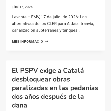
SOTERRAR
juliol 17, 2026
EL
BARRANCO
Levante – EMV, 17 de juliol de 2026: Las
DE
alternativas de los CLER para Aldaia: tranvía,
LA
SALETA
canalización subterránea y tanques…
LAS
MÉS INFORMACIÓ
ALTERNATIVAS
DE
LOS
CLER
PARA
El PSPV exige a Catalá
ALDAIA:
TRANVÍA,
desbloquear obras
CANALIZACIÓN
paralizadas en las pedanías
SUBTERRÁNEA
Y
dos años después de la
TANQUES
DE
dana
TORMENTA