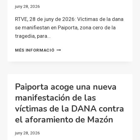
AFTER
juny 28, 2026
THE
DANA
RTVE, 28 de juny de 2026: Víctimas de la dana
se manifiestan en Paiporta, zona cero de la
tragedia, para…
VÍCTIMAS
MÉS INFORMACIÓ
DE
LA
DANA
SE
MANIFIESTAN
Paiporta acoge una nueva
EN
PAIPORTA,
manifestación de las
ZONA
víctimas de la DANA contra
CERO
DE
el aforamiento de Mazón
LA
TRAGEDIA,
juny 28, 2026
PARA