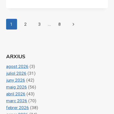
(VALENCIA)
ACOGE
LA
MANIFESTACIÓN
Navegació
Pàgina
1
2
3
…
8
PARA
PEDIR
de
següent
QUE
MAZÓN
pàgines
NO
SEA
ARXIUS
AFORADO
agost 2026
(3)
juliol 2026
(31)
juny 2026
(42)
maig 2026
(56)
abril 2026
(43)
març 2026
(70)
febrer 2026
(38)