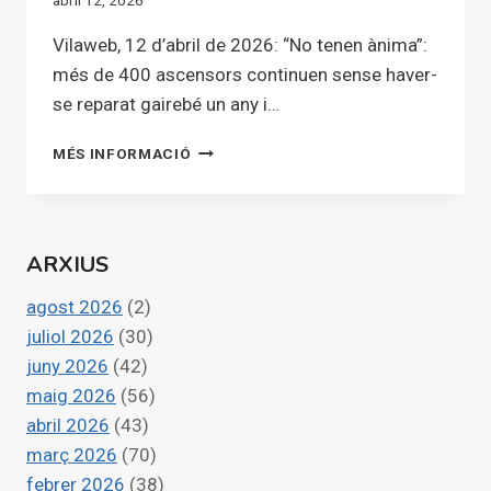
abril 12, 2026
Vilaweb, 12 d’abril de 2026: “No tenen ànima”:
més de 400 ascensors continuen sense haver-
se reparat gairebé un any i…
“NO
MÉS INFORMACIÓ
TENEN
ÀNIMA”:
MÉS
DE
ARXIUS
400
ASCENSORS
agost 2026
(2)
CONTINUEN
SENSE
juliol 2026
(30)
HAVER-
juny 2026
(42)
SE
maig 2026
(56)
REPARAT
abril 2026
(43)
GAIREBÉ
UN
març 2026
(70)
ANY
febrer 2026
(38)