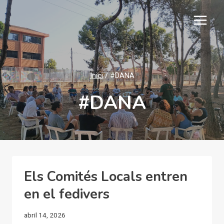
Vés
al
contingut
Inici
/
#DANA
#DANA
Els Comités Locals entren
en el fedivers
abril 14, 2026