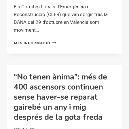
Els Comités Locals d’Emergència i
Reconstrucció (CLER) que van sorgir tras la
DANA del 29 d’octubre en València som
moviment…
ELS
MÉS INFORMACIÓ
COMITÉS
LOCALS
ENTREN
EN
EL
“No tenen ànima”: més de
FEDIVERS
400 ascensors continuen
sense haver-se reparat
gairebé un any i mig
després de la gota freda