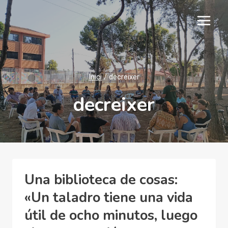
Vés
al
contingut
Inici
/
decreixer
decreixer
Una biblioteca de cosas:
«Un taladro tiene una vida
útil de ocho minutos, luego