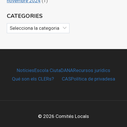
novembre 2024
(1)
CATEGORIES
Categories
Notícies
Escola CiutaDANA
Recursos jurídics
Qué son els CLERs?
CAS
Política de privadesa
© 2026 Comités Locals