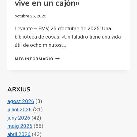
vive en un cajón»
octubre 25, 2025
Levante – EMV, 25 d’octubre de 2025: Una
biblioteca de cosas: «Un taladro tiene una vida
útil de ocho minutos,…
UNA
MÉS INFORMACIÓ
BIBLIOTECA
DE
COSAS:
«UN
ARXIUS
TALADRO
TIENE
agost 2026
(3)
UNA
VIDA
juliol 2026
(31)
ÚTIL
juny 2026
(42)
DE
maig 2026
(56)
OCHO
abril 2026
(43)
MINUTOS,