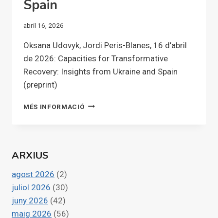
Spain
abril 16, 2026
Oksana Udovyk, Jordi Peris-Blanes, 16 d’abril
de 2026: Capacities for Transformative
Recovery: Insights from Ukraine and Spain
(preprint)
CAPACITIES
MÉS INFORMACIÓ
FOR
TRANSFORMATIVE
RECOVERY:
INSIGHTS
ARXIUS
FROM
UKRAINE
agost 2026
(2)
AND
SPAIN
juliol 2026
(30)
juny 2026
(42)
maig 2026
(56)