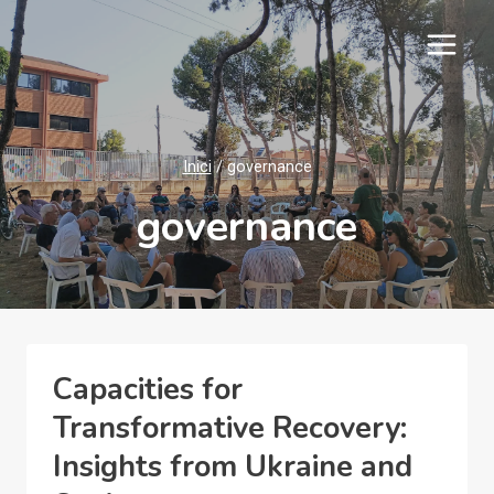
Vés
al
contingut
Inici
/
governance
governance
Capacities for
Transformative Recovery:
Insights from Ukraine and