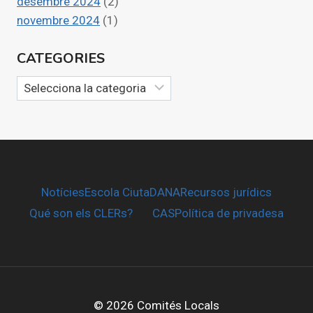
desembre 2024
(2)
novembre 2024
(1)
CATEGORIES
Categories
Notícies
Escola CiutaDANA
Recursos jurídics
Qué son els CLERs?
CAS
Política de privadesa
© 2026 Comités Locals