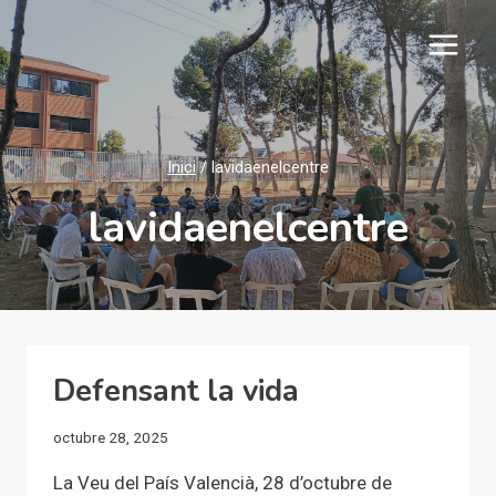
Vés
al
contingut
Inici
/
lavidaenelcentre
lavidaenelcentre
Defensant la vida
octubre 28, 2025
La Veu del País Valencià, 28 d’octubre de