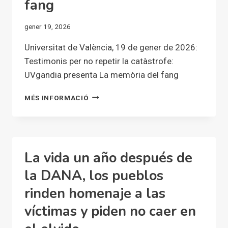
fang
gener 19, 2026
Universitat de València, 19 de gener de 2026:
Testimonis per no repetir la catàstrofe:
UVgandia presenta La memòria del fang
TESTIMONIS
MÉS INFORMACIÓ
PER
NO
REPETIR
LA
CATÀSTROFE:
La vida un año después de
UVGANDIA
PRESENTA
la DANA, los pueblos
LA
rinden homenaje a las
MEMÒRIA
DEL
víctimas y piden no caer en
FANG