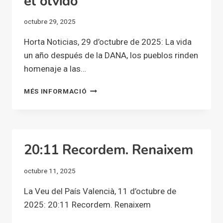
el olvido
octubre 29, 2025
Horta Noticias, 29 d’octubre de 2025: La vida
un año después de la DANA, los pueblos rinden
homenaje a las…
LA
MÉS INFORMACIÓ
VIDA
UN
AÑO
DESPUÉS
DE
20:11 Recordem. Renaixem
LA
DANA,
octubre 11, 2025
LOS
PUEBLOS
La Veu del País Valencià, 11 d’octubre de
RINDEN
2025: 20:11 Recordem. Renaixem
HOMENAJE
A