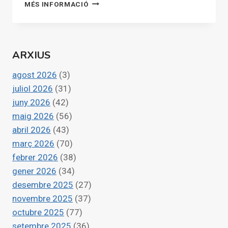
20:11
LAS
MÉS INFORMACIÓ
RECORDEM.
VÍCTIMAS
RENAIXEM
Y
PIDEN
NO
ARXIUS
CAER
EN
agost 2026
(3)
EL
OLVIDO
juliol 2026
(31)
juny 2026
(42)
maig 2026
(56)
abril 2026
(43)
març 2026
(70)
febrer 2026
(38)
gener 2026
(34)
desembre 2025
(27)
novembre 2025
(37)
octubre 2025
(77)
setembre 2025
(36)