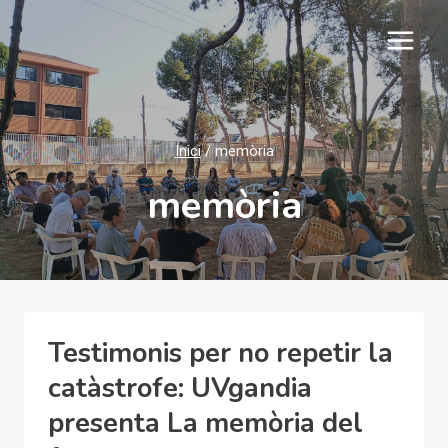
Vés
al
contingut
Inici
/
memòria
memòria
Testimonis per no repetir la
catàstrofe: UVgandia
presenta La memòria del