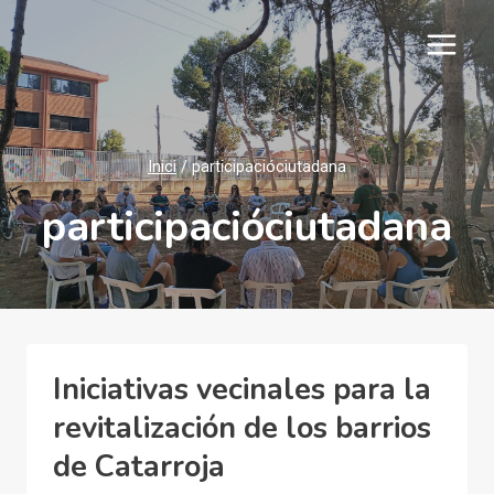
Vés
al
contingut
Inici
/
participacióciutadana
participacióciutadana
Iniciativas vecinales para la
revitalización de los barrios
de Catarroja