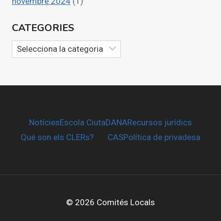
novembre 2024
(1)
CATEGORIES
Categories
Notícies
Escola CiutaDANA
Recursos jurídics
Qué son els CLERs?
CAS
Política de privadesa
© 2026 Comités Locals