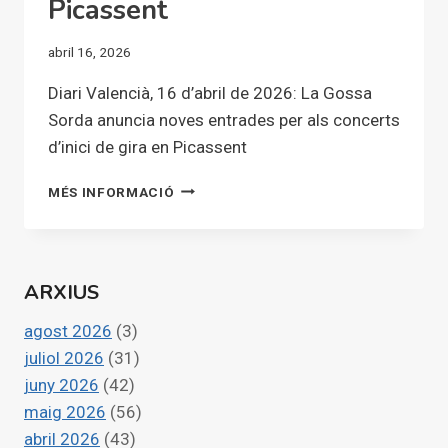
Picassent
abril 16, 2026
Diari Valencià, 16 d’abril de 2026: La Gossa
Sorda anuncia noves entrades per als concerts
d’inici de gira en Picassent
LA
MÉS INFORMACIÓ
GOSSA
SORDA
ANUNCIA
NOVES
ARXIUS
ENTRADES
PER
agost 2026
(3)
ALS
CONCERTS
juliol 2026
(31)
D’INICI
juny 2026
(42)
DE
maig 2026
(56)
GIRA
abril 2026
(43)
EN