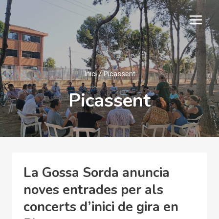
Vés
al
contingut
Inici
/
Picassent
Picassent
La Gossa Sorda anuncia
noves entrades per als
concerts d’inici de gira en