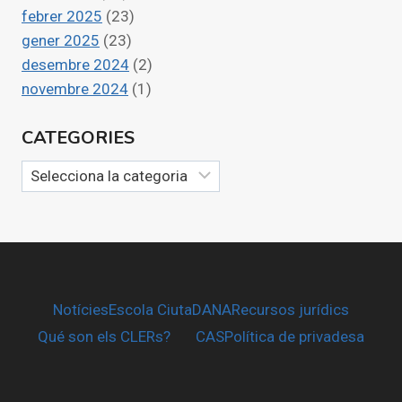
febrer 2025
(23)
gener 2025
(23)
desembre 2024
(2)
novembre 2024
(1)
CATEGORIES
Categories
Notícies
Escola CiutaDANA
Recursos jurídics
Qué son els CLERs?
CAS
Política de privadesa