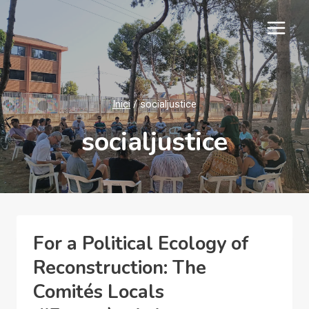
Vés
al
contingut
Inici
/
socialjustice
socialjustice
For a Political Ecology of
Reconstruction: The
Comités Locals