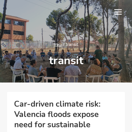
Vés
al
contingut
Inici
/
transit
transit
Car-driven climate risk:
Valencia floods expose
need for sustainable