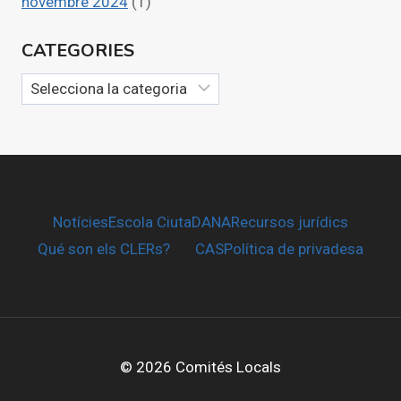
novembre 2024
(1)
CATEGORIES
Categories
Notícies
Escola CiutaDANA
Recursos jurídics
Qué son els CLERs?
CAS
Política de privadesa
© 2026 Comités Locals