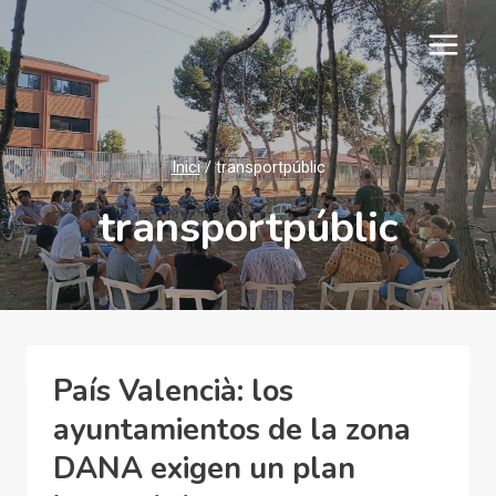
Vés
al
contingut
Inici
/
transportpúblic
transportpúblic
País Valencià: los
ayuntamientos de la zona
DANA exigen un plan