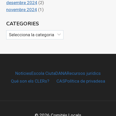
desembre 2024
(2)
novembre 2024
(1)
CATEGORIES
Categories
Notícies
Escola CiutaDANA
Recursos jurídics
Qué son els CLERs?
CAS
Política de privadesa
© 2026 Comités Locals