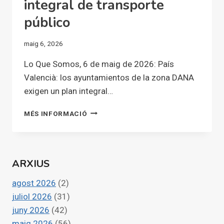
integral de transporte
público
maig 6, 2026
Lo Que Somos, 6 de maig de 2026: País
Valencià: los ayuntamientos de la zona DANA
exigen un plan integral…
PAÍS
MÉS INFORMACIÓ
VALENCIÀ:
LOS
AYUNTAMIENTOS
DE
ARXIUS
LA
ZONA
agost 2026
(2)
DANA
EXIGEN
juliol 2026
(31)
UN
juny 2026
(42)
PLAN
maig 2026
(56)