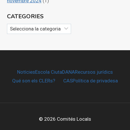
novembre 2024
(1)
CATEGORIES
Categories
Notícies
Escola CiutaDANA
Recursos jurídics
Qué son els CLERs?
CAS
Política de privadesa
© 2026 Comités Locals