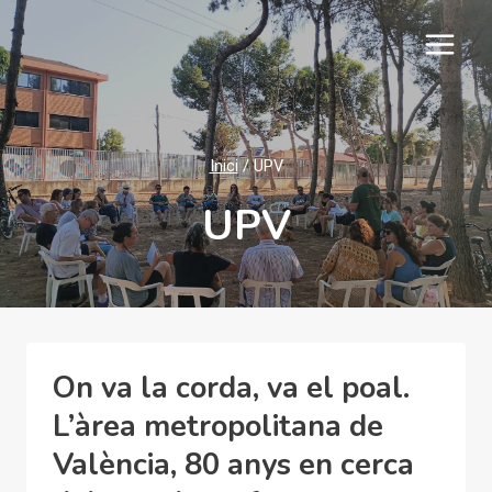
Vés
al
contingut
Inici
/
UPV
UPV
On va la corda, va el poal.
L’àrea metropolitana de
València, 80 anys en cerca