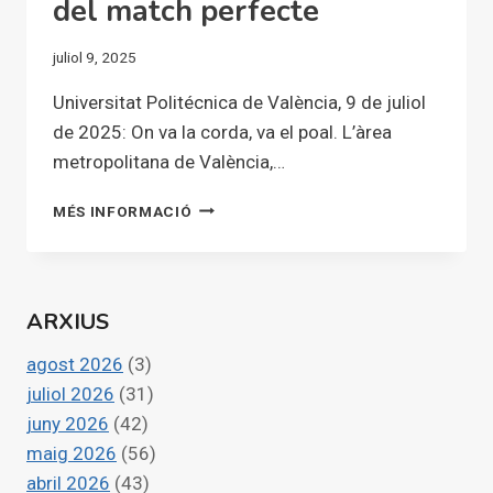
del match perfecte
juliol 9, 2025
Universitat Politécnica de València, 9 de juliol
de 2025: On va la corda, va el poal. L’àrea
metropolitana de València,…
ON
MÉS INFORMACIÓ
VA
LA
CORDA,
VA
ARXIUS
EL
POAL.
agost 2026
(3)
L’ÀREA
METROPOLITANA
juliol 2026
(31)
DE
juny 2026
(42)
VALÈNCIA,
maig 2026
(56)
80
abril 2026
(43)
ANYS