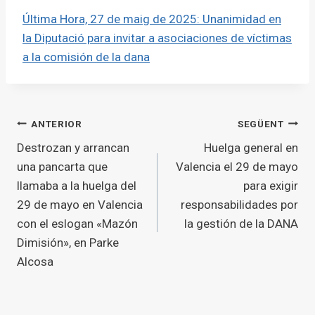
Última Hora, 27 de maig de 2025: Unanimidad en
la Diputació para invitar a asociaciones de víctimas
a la comisión de la dana
Navegació
ANTERIOR
SEGÜENT
Destrozan y arrancan
Huelga general en
d'entrades
una pancarta que
Valencia el 29 de mayo
llamaba a la huelga del
para exigir
29 de mayo en Valencia
responsabilidades por
con el eslogan «Mazón
la gestión de la DANA
Dimisión», en Parke
Alcosa