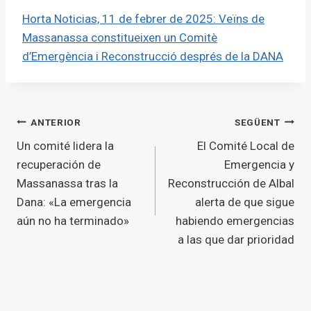
Horta Noticias, 11 de febrer de 2025: Veïns de
Massanassa constitueixen un Comitè
d’Emergència i Reconstrucció després de la DANA
Navegació
ANTERIOR
SEGÜENT
Un comité lidera la
El Comité Local de
d'entrades
recuperación de
Emergencia y
Massanassa tras la
Reconstrucción de Albal
Dana: «La emergencia
alerta de que sigue
aún no ha terminado»
habiendo emergencias
a las que dar prioridad