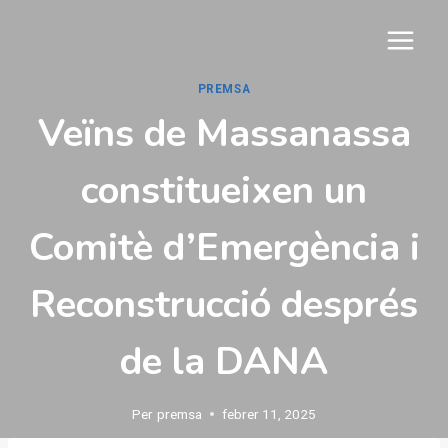
Vés
al
contingut
PREMSA
Veïns de Massanassa
constitueixen un
Comitè d’Emergència i
Reconstrucció després
de la DANA
Per
premsa
febrer 11, 2025