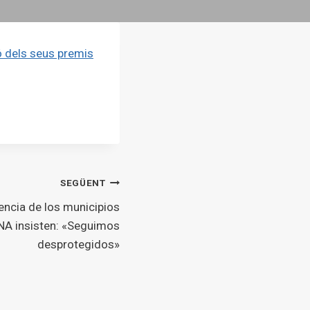
ió dels seus premis
SEGÜENT
ncia de los municipios
NA insisten: «Seguimos
desprotegidos»