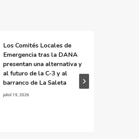
Los Comités Locales de
‘El juic
Emergencia tras la DANA
obra de
presentan una alternativa y
en el b
al futuro de la C-3 y al
la gest
barranco de La Saleta
juliol 8, 202
juliol 19, 2026