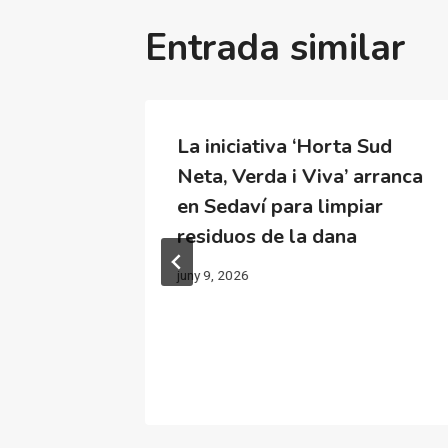
Entrada similar
as de la
La iniciativa ‘Horta Sud
sonal
Neta, Verda i Viva’ arranca
ón y un
en Sedaví para limpiar
as las
residuos de la dana
juny 9, 2026