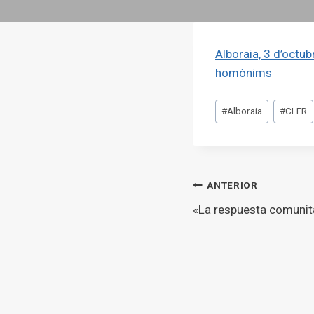
Alboraia, 3 d’octu
homònims
Etiquetes
#
Alboraia
#
CLER
d'entrada
Navegaci
ANTERIOR
«La respuesta comunita
d'entrade