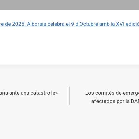
bre de 2025: Alboraia celebra el 9 d’Octubre amb la XVI edic
ó
ria ante una catastrofe»
Los comités de emerge
s
afectados por la DA