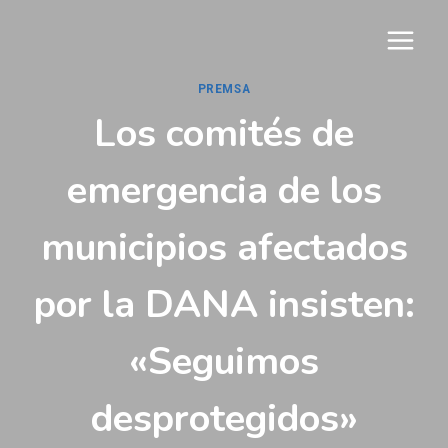
Vés
al
contingut
PREMSA
Los comités de
emergencia de los
municipios afectados
por la DANA insisten:
«Seguimos
desprotegidos»