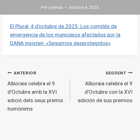
Per
premsa
octubre 4, 2025
El Plural, 4 d’octubre de 2025: Los comités de
emergencia de los municipios afectados por la
DANA insisten: «Seguimos desprotegidos»
Navegació
ANTERIOR
SEGÜENT
Alboraia celebra el 9
Alboraia celebra el 9
d'entrades
d’Octubre amb la XVI
d’Octubre con la XVI
edició dels seus premis
edición de sus premios
homònims