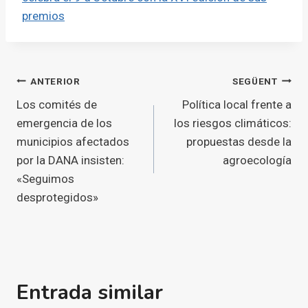
premios
Navegació
ANTERIOR
SEGÜENT
Los comités de
Política local frente a
d'entrades
emergencia de los
los riesgos climáticos:
municipios afectados
propuestas desde la
por la DANA insisten:
agroecología
«Seguimos
desprotegidos»
Entrada similar