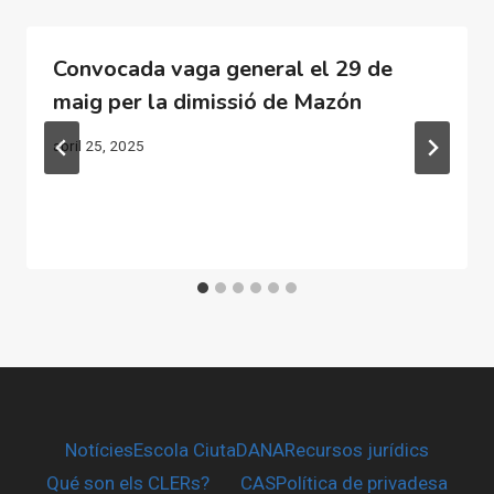
Convocada vaga general el 29 de
maig per la dimissió de Mazón
abril 25, 2025
Notícies
Escola CiutaDANA
Recursos jurídics
Qué son els CLERs?
CAS
Política de privadesa