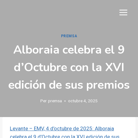
Vés
al
contingut
PREMSA
Alboraia celebra el 9
d’Octubre con la XVI
edición de sus premios
Per
premsa
octubre 4, 2025
Levante – EMV, 4 d’octubre de 2025: Alboraia
celebra el 9 d’Octubre con la XVI edición de sus