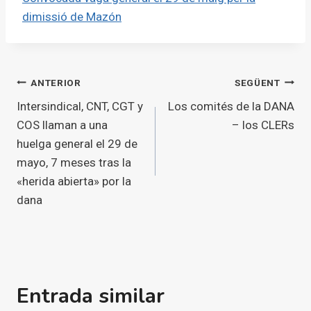
dimissió de Mazón
Navegació
ANTERIOR
SEGÜENT
Intersindical, CNT, CGT y
Los comités de la DANA
d'entrades
COS llaman a una
– los CLERs
huelga general el 29 de
mayo, 7 meses tras la
«herida abierta» por la
dana
Entrada similar