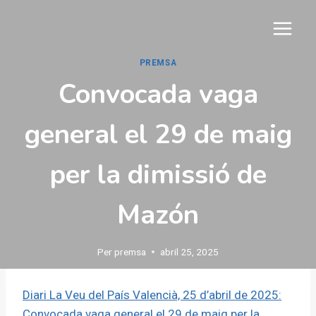
Vés
al
contingut
PREMSA
Convocada vaga
general el 29 de maig
per la dimissió de
Mazón
Per
premsa
abril 25, 2025
Diari La Veu del País Valencià, 25 d’abril de 2025:
Convocada vaga general el 29 de maig per la