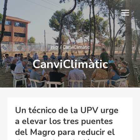
Vés
al
contingut
Inici
/
CanviClimàtic
CanviClimàtic
Un técnico de la UPV urge
a elevar los tres puentes
del Magro para reducir el