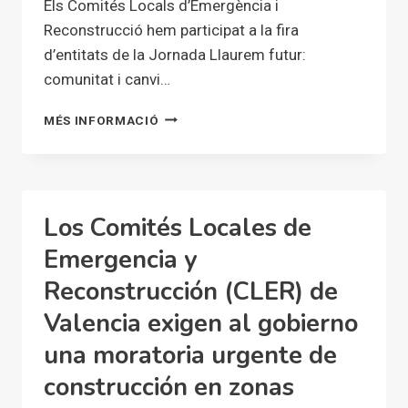
Els Comités Locals d’Emergència i
DE
Reconstrucció hem participat a la fira
TRANSPORTE
d’entitats de la Jornada Llaurem futur:
PÚBLICO
comunitat i canvi…
ELS
MÉS INFORMACIÓ
CLER
PARTICIPEM
A
LA
JORNADA
Los Comités Locales de
LLAUREM
FUTUR
Emergencia y
Reconstrucción (CLER) de
Valencia exigen al gobierno
una moratoria urgente de
construcción en zonas