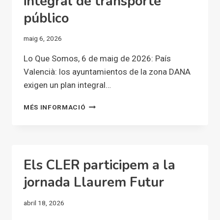
integral de transporte
DEL
MAGRO
público
PARA
REDUCIR
maig 6, 2026
EL
RIESGO
Lo Que Somos, 6 de maig de 2026: País
DE
Valencià: los ayuntamientos de la zona DANA
INUNDACIÓN
exigen un plan integral…
EN
ALGEMESÍ
PAÍS
MÉS INFORMACIÓ
VALENCIÀ:
LOS
AYUNTAMIENTOS
DE
LA
Els CLER participem a la
ZONA
DANA
jornada Llaurem Futur
EXIGEN
UN
abril 18, 2026
PLAN
INTEGRAL