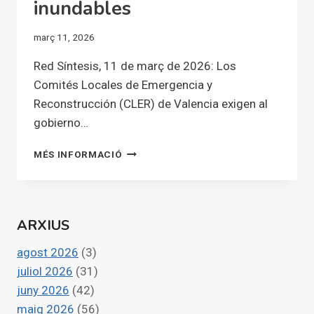
inundables
març 11, 2026
Red Síntesis, 11 de març de 2026: Los
Comités Locales de Emergencia y
Reconstrucción (CLER) de Valencia exigen al
gobierno…
LOS
MÉS INFORMACIÓ
COMITÉS
LOCALES
DE
EMERGENCIA
ARXIUS
Y
RECONSTRUCCIÓN
agost 2026
(3)
(CLER)
DE
juliol 2026
(31)
VALENCIA
juny 2026
(42)
EXIGEN
maig 2026
(56)
AL