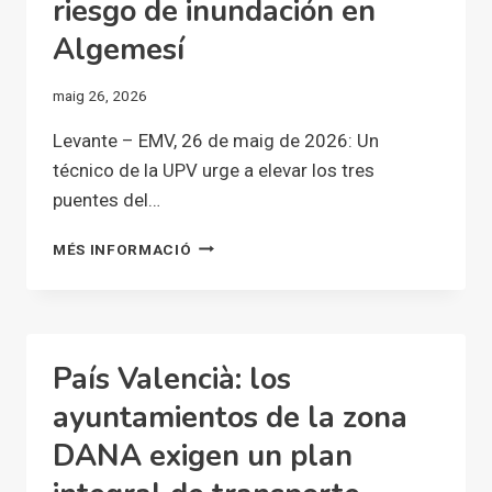
riesgo de inundación en
Algemesí
maig 26, 2026
Levante – EMV, 26 de maig de 2026: Un
técnico de la UPV urge a elevar los tres
puentes del…
UN
MÉS INFORMACIÓ
TÉCNICO
DE
LA
UPV
URGE
País Valencià: los
A
ELEVAR
ayuntamientos de la zona
LOS
DANA exigen un plan
TRES
PUENTES