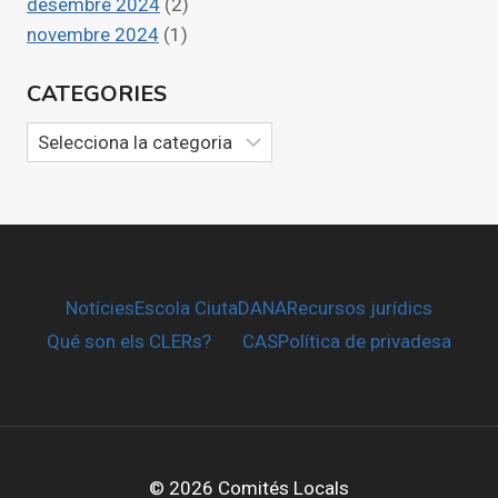
desembre 2024
(2)
novembre 2024
(1)
CATEGORIES
Categories
Notícies
Escola CiutaDANA
Recursos jurídics
Qué son els CLERs?
CAS
Política de privadesa
© 2026 Comités Locals