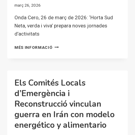
març 26, 2026
Onda Cero, 26 de març de 2026: ‘Horta Sud
Neta, verda i viva’ prepara noves jornades
d’activitats
‘HORTA
MÉS INFORMACIÓ
SUD
NETA,
VERDA
I
VIVA’
Els Comités Locals
PREPARA
NOVES
d’Emergència i
JORNADES
Reconstrucció vinculan
D’ACTIVITATS
guerra en Irán con modelo
energético y alimentario