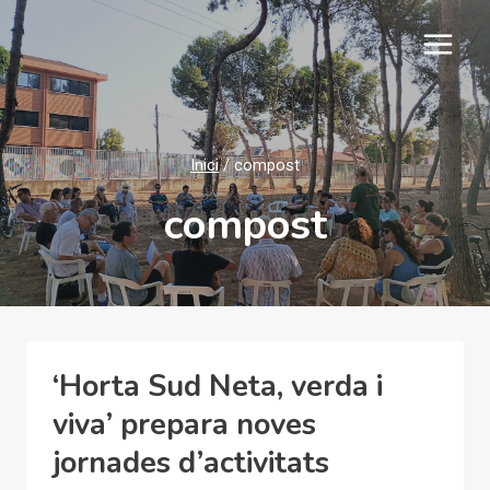
Vés
al
contingut
Inici
/
compost
compost
‘Horta Sud Neta, verda i
viva’ prepara noves
jornades d’activitats