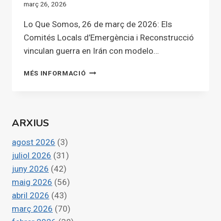
març 26, 2026
Lo Que Somos, 26 de març de 2026: Els
Comités Locals d’Emergència i Reconstrucció
vinculan guerra en Irán con modelo…
ELS
MÉS INFORMACIÓ
COMITÉS
LOCALS
D’EMERGÈNCIA
I
ARXIUS
RECONSTRUCCIÓ
VINCULAN
agost 2026
(3)
GUERRA
EN
juliol 2026
(31)
IRÁN
juny 2026
(42)
CON
maig 2026
(56)
MODELO
abril 2026
(43)
ENERGÉTICO
Y
març 2026
(70)
ALIMENTARIO