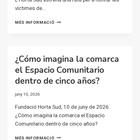
EL
víctimes de…
VOLUNTARIADO
L’HORTA
MÉS INFORMACIÓ
SUD
ESTRENA
UNA
RUTA
PER
¿Cómo imagina la comarca
A
HONRAR
el Espacio Comunitario
LES
dentro de cinco años?
VÍCTIMES
DE
LA
juny 10, 2026
DANA
I
Fundació Horta Sud, 10 de juny de 2026:
AGRAIR
¿Cómo imagina la comarca el Espacio
LA
Comunitario dentro de cinco años?
SOLIDARITAT
DEL
¿CÓMO
MÉS INFORMACIÓ
VOLUNTARIAT