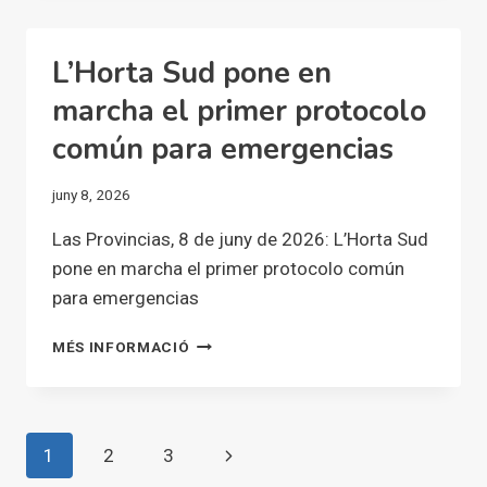
CICLE
«HORTA
SUD
L’Horta Sud pone en
NETA,
VERDA
marcha el primer protocolo
I
común para emergencias
VIVA»
AMB
UNA
juny 8, 2026
JORNADA
DE
Las Provincias, 8 de juny de 2026: L’Horta Sud
NETEJA,
pone en marcha el primer protocolo común
CULTURA
para emergencias
I
FESTA
L’HORTA
MÉS INFORMACIÓ
COMUNITÀRIA
SUD
PONE
EN
MARCHA
Navegació
Pàgina
1
2
3
EL
PRIMER