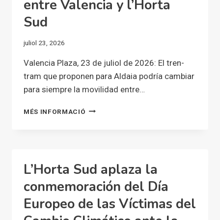
entre Valencia y l’Horta
Sud
juliol 23, 2026
Valencia Plaza, 23 de juliol de 2026: El tren-
tram que proponen para Aldaia podría cambiar
para siempre la movilidad entre…
EL
MÉS INFORMACIÓ
TREN-
TRAM
QUE
PROPONEN
PARA
L’Horta Sud aplaza la
ALDAIA
PODRÍA
conmemoración del Día
CAMBIAR
Europeo de las Víctimas del
PARA
SIEMPRE