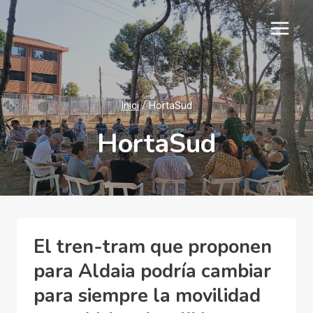
Vés
al
contingut
Inici
/
HortaSud
HortaSud
El tren-tram que proponen
para Aldaia podría cambiar
para siempre la movilidad