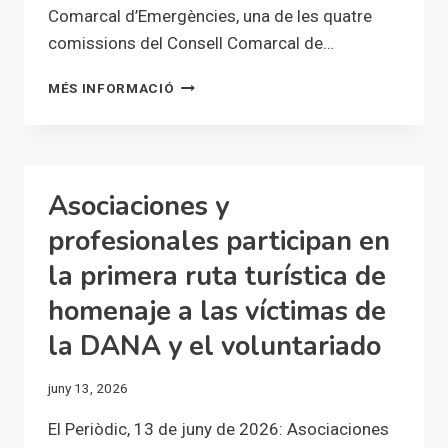
EN
Comarcal d’Emergències, una de les quatre
SUBVENCIONES
comissions del Consell Comarcal de…
ELS
MÉS INFORMACIÓ
CLER,
EN
LA
COMISSIÓ
COMARCAL
Asociaciones y
D’EMERGÈNCIAS
DE
profesionales participan en
L’HORTA
la primera ruta turística de
SUD
homenaje a las víctimas de
la DANA y el voluntariado
juny 13, 2026
El Periòdic, 13 de juny de 2026: Asociaciones