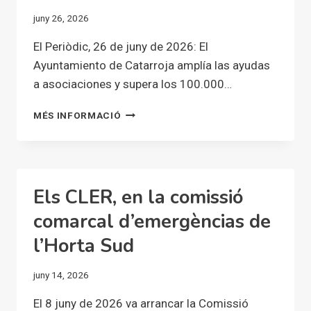
CLIMÁTICO
juny 26, 2026
El Periòdic, 26 de juny de 2026: El
Ayuntamiento de Catarroja amplía las ayudas
a asociaciones y supera los 100.000…
EL
MÉS INFORMACIÓ
AYUNTAMIENTO
DE
CATARROJA
AMPLÍA
LAS
Els CLER, en la comissió
AYUDAS
A
comarcal d’emergèncias de
ASOCIACIONES
l’Horta Sud
Y
SUPERA
LOS
juny 14, 2026
100.000
EUROS
El 8 juny de 2026 va arrancar la Comissió