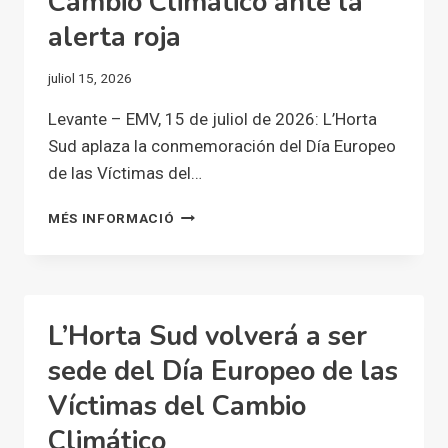
Cambio Climático ante la
LA
MOVILIDAD
alerta roja
ENTRE
VALENCIA
juliol 15, 2026
Y
L’HORTA
Levante – EMV, 15 de juliol de 2026: L’Horta
SUD
Sud aplaza la conmemoración del Día Europeo
de las Víctimas del…
L’HORTA
MÉS INFORMACIÓ
SUD
APLAZA
LA
CONMEMORACIÓN
DEL
L’Horta Sud volverá a ser
DÍA
EUROPEO
sede del Día Europeo de las
DE
Víctimas del Cambio
LAS
VÍCTIMAS
Climático
DEL