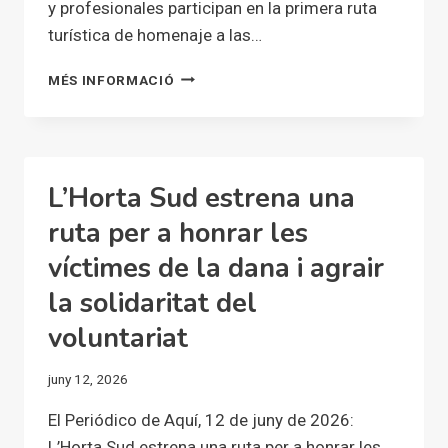
y profesionales participan en la primera ruta
turística de homenaje a las…
ASOCIACIONES
MÉS INFORMACIÓ
Y
PROFESIONALES
PARTICIPAN
EN
LA
L’Horta Sud estrena una
PRIMERA
RUTA
ruta per a honrar les
TURÍSTICA
víctimes de la dana i agrair
DE
HOMENAJE
la solidaritat del
A
LAS
voluntariat
VÍCTIMAS
DE
juny 12, 2026
LA
DANA
El Periódico de Aquí, 12 de juny de 2026:
Y
L’Horta Sud estrena una ruta per a honrar les