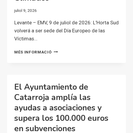
CAMBIO
juliol 9, 2026
CLIMÁTICO
ANTE
Levante – EMV, 9 de juliol de 2026: L’Horta Sud
LA
volverá a ser sede del Día Europeo de las
ALERTA
ROJA
Víctimas…
L’HORTA
MÉS INFORMACIÓ
SUD
VOLVERÁ
A
SER
SEDE
El Ayuntamiento de
DEL
DÍA
Catarroja amplía las
EUROPEO
ayudas a asociaciones y
DE
LAS
supera los 100.000 euros
VÍCTIMAS
DEL
en subvenciones
CAMBIO