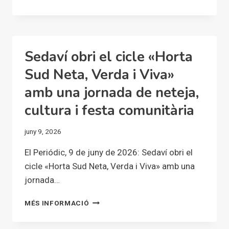
IMAGINA
LA
COMARCA
EL
ESPACIO
Sedaví obri el cicle «Horta
COMUNITARIO
DENTRO
Sud Neta, Verda i Viva»
DE
amb una jornada de neteja,
CINCO
AÑOS?
cultura i festa comunitària
juny 9, 2026
El Periódic, 9 de juny de 2026: Sedaví obri el
cicle «Horta Sud Neta, Verda i Viva» amb una
jornada…
SEDAVÍ
MÉS INFORMACIÓ
OBRI
EL