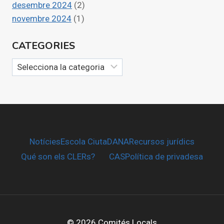
desembre 2024
(2)
novembre 2024
(1)
CATEGORIES
Categories
Notícies
Escola CiutaDANA
Recursos jurídics
Qué son els CLERs?
CAS
Política de privadesa
© 2026 Comités Locals