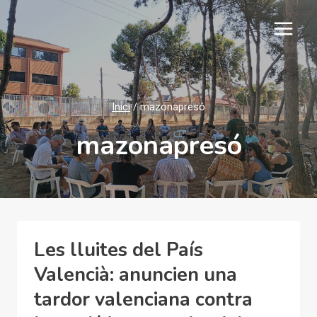
Vés
al
contingut
Inici
/
mazonapresó
mazonapresó
Les lluites del País
Valencià: anuncien una
tardor valenciana contra