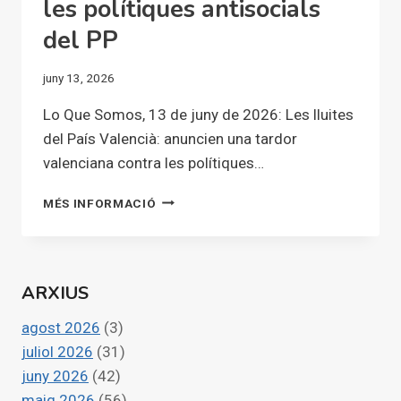
les polítiques antisocials
del PP
juny 13, 2026
Lo Que Somos, 13 de juny de 2026: Les lluites
del País Valencià: anuncien una tardor
valenciana contra les polítiques…
LES
MÉS INFORMACIÓ
LLUITES
DEL
PAÍS
VALENCIÀ:
ARXIUS
ANUNCIEN
UNA
agost 2026
(3)
TARDOR
VALENCIANA
juliol 2026
(31)
CONTRA
juny 2026
(42)
LES
maig 2026
(56)