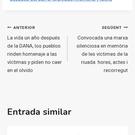
Navegació
ANTERIOR
SEGÜENT
La vida un año después
Convocada una marxa
d'entrades
de la DANA, los pueblos
silenciosa en memòria
rinden homenaje a las
de les víctimes de la
víctimas y piden no caer
riuada: hores, actes i
en el olvido
recorregut
Entrada similar