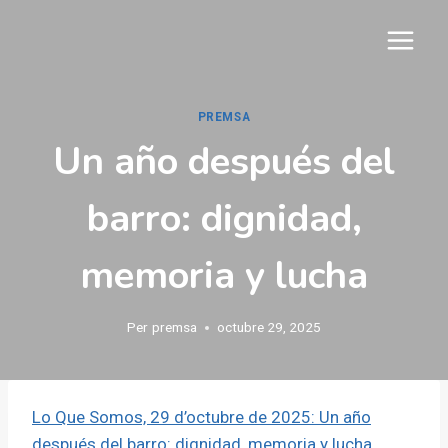
Vés
al
contingut
PREMSA
Un año después del
barro: dignidad,
memoria y lucha
Per
premsa
octubre 29, 2025
Lo Que Somos, 29 d’octubre de 2025: Un año
después del barro: dignidad, memoria y lucha