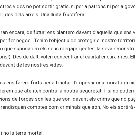
tres vides no pot sortir gratis, ni per a patrons ni per a gov
ll, des dels arrels. Una lluita fructifera.
gran encara, de futur: ens plantem davant d’aquells que ens
 per fer negoci. Tenim l’objectiu de protegir el nostre territor
ió que suposarien els seus megaprojectes, la seva reconstr
ons!). Des de dalt, volen concentrar el capital encara més. El
 davant de les nostres vides.
tres ens farem forts per a tractar d’imposar una moratòria c
erem que atenten contra la nostra seguretat. I, si no podem
cions de forçes son les que son, davant els crims que no pu
e rendisquen comptes com criminals que son. No els sortirà 
i no la terra morta!