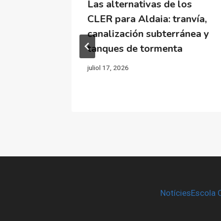
Las alternativas de los
CLER para Aldaia: tranvía,
lan
canalización subterránea y
modelo
tanques de tormenta
tario
juliol 17, 2026
Notícies
Escola 