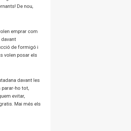
ernants! De nou,
 volen emprar com
i davant
ucció de formigó i
ls volen posar els
iutadana davant les
 parar-ho tot,
guem evitar,
gratis. Mai més els