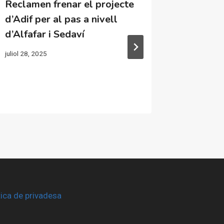
Reclamen frenar el projecte
Els CLER
d’Adif per al pas a nivell
Damnif
d’Alfafar i Sedaví
Sud tre
ciutada
juliol 28, 2025
front a
febrer 26, 
tica de privadesa