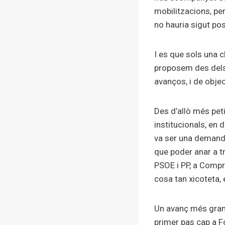
mobilitzacions, pe
no hauria sigut pos
I es que sols una c
proposem des dels 
avanços, i de objec
Des d’allò més pet
institucionals, en
va ser una demand
que poder anar a tr
PSOE i PP, a Compr
cosa tan xicoteta, e
Un avanç més gran:
primer pas cap a Fo