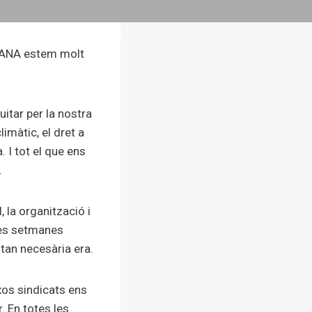
 DANA estem molt
uitar per la nostra
limàtic, el dret a
. I tot el que ens
.
 la organització i
lles setmanes
 tan necesària era.
ixos sindicats ens
 En totes les