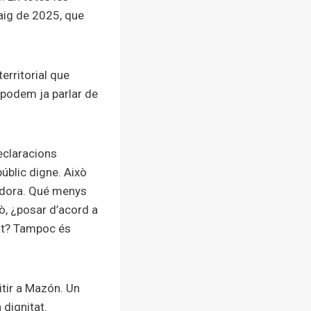
maig de 2025, que
erritorial que
 podem ja parlar de
eclaracions
úblic digne. Això
adora. Qué menys
rò, ¿posar d’acord a
tat? Tampoc és
itir a Mazón. Un
 dignitat.