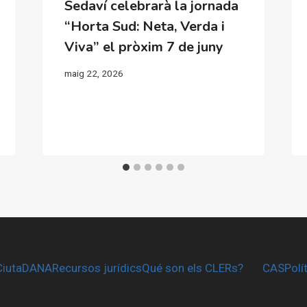
Sedaví celebrarà la jornada
“Horta Sud: Neta, Verda i
Viva” el pròxim 7 de juny
maig 22, 2026
CiutaDANA
Recursos jurídics
Qué son els CLERs?
CAS
Polí