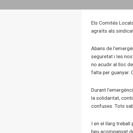
Els Comités Local
agraïts als sindica
Abans de l’emergènc
seguretat i les nost
no acudir al lloc de
falta per guanyar. Q
Durant l’emergència
la solidaritat, co
confuses. Tots sabe
I en el llarg treba
heu acompanyat dur