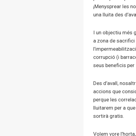
¡Menysprear les nos
una lluita des d’ava
I un objectiu més 
a zona de sacrifici
l’impermeabilitzac
corrupció (i barrac
seus beneficis per
Des d’avall, nosal
accions que consid
perque les correla
lluitarem per a qu
sortirà gratis.
Volem vore l’horta, 