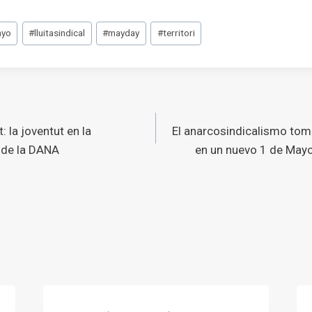
ayo
#
lluitasindical
#
mayday
#
territori
ó
: la joventut en la
El anarcosindicalismo toma
s
 de la DANA
en un nuevo 1 de Mayo