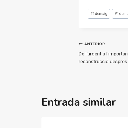
Etiquetes
#
1demaig
#
1dem
d'entrada
Navegaci
ANTERIOR
De l’urgent a l’important
d'entrade
reconstrucció després
Entrada similar