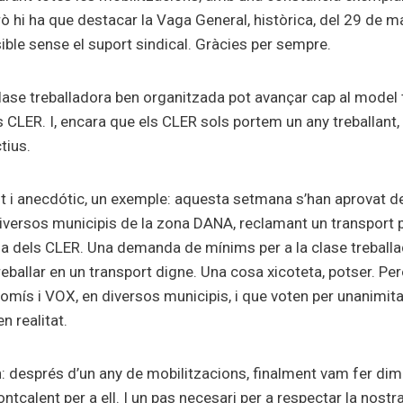
rò hi ha que destacar la Vaga General, històrica, del 29 de 
ible sense el suport sindical. Gràcies per sempre.
lase treballadora ben organitzada pot avançar cap al model t
CLER. I, encara que els CLER sols portem un any treballant,
tius.
it i anecdótic, un exemple: aquesta setmana s’han aprovat d
 diversos municipis de la zona DANA, reclamant un transport p
a dels CLER. Una demanda de mínims per a la clase treball
eballar en un transport digne. Una cosa xicoteta, potser. Pe
omís i VOX, en diversos municipis, i que voten per unanimi
n realitat.
 després d’un any de mobilitzacions, finalment vam fer dim
ntcalent per a ell. I un pas necesari per a respectar la nostra