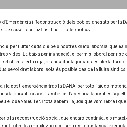
s d’Emergència i Reconstrucció dels pobles anegats per la
ts de clase i combatius. I per molts motius.
ia, per lluitar cada dia pels nostres drets laborals, que és ll
res vides. La baixa per inundació, el permís laboral per risc c
 treball en alerta roja, o a adaptar la jornada en alerta taronja
ualsevol dret laboral sols és posible des de la lluita sindical
 i la post-emergència tras la DANA, per tota l’ajuda material,
ntinuada durant mesos. També per l’asesoria laboral en aque
u el que vareu fer, i tots sabem l’ajuda que vam rebre i que
ll per a la reconstrucció social, que encara continúa, els mate
ant totes les mobilitzacions, amb una constància exemplar.