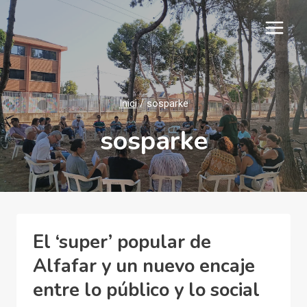
Vés
al
contingut
Inici
/
sosparke
sosparke
El ‘super’ popular de
Alfafar y un nuevo encaje
entre lo público y lo social