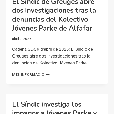
El Síndic de Greuges abre
GENERALITAT A
ENTITATS
dos investigaciones tras la
AFECTADES
denuncias del Kolectivo
Jóvenes Parke de Alfafar
abril 9, 2026
Cadena SER, 9 d’abril de 2026: El Síndic de
Greuges abre dos investigaciones tras la
denuncias del Kolectivo Jóvenes Parke…
EL
MÉS INFORMACIÓ
SÍNDIC
DE
GREUGES
ABRE
DOS
El Síndic investiga los
INVESTIGACIONES
TRAS
impagos a Jóvenes Parke y