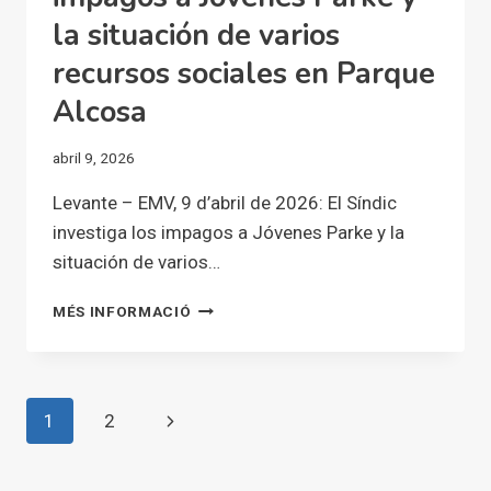
LA
la situación de varios
DENUNCIAS
DEL
recursos sociales en Parque
KOLECTIVO
JÓVENES
Alcosa
PARKE
DE
abril 9, 2026
ALFAFAR
Levante – EMV, 9 d’abril de 2026: El Síndic
investiga los impagos a Jóvenes Parke y la
situación de varios…
EL
MÉS INFORMACIÓ
SÍNDIC
INVESTIGA
LOS
IMPAGOS
Navegació
Pàgina
1
2
A
JÓVENES
de
següent
PARKE
Y