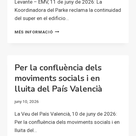
Levante – EMV, 11 de juny de 2026: La
Koordinadora del Parke reclama la continuidad
del super en el edificio…
LA
MÉS INFORMACIÓ
KOORDINADORA
DEL
PARKE
RECLAMA
LA
Per la confluència dels
CONTINUIDAD
DEL
moviments socials i en
SUPER
lluita del País Valencià
EN
EL
EDIFICIO
juny 10, 2026
CLARA
CAMPOAMOR
La Veu del País Valencià, 10 de juny de 2026:
EN
Per la confluència dels moviments socials i en
ALFAFAR
lluita del…