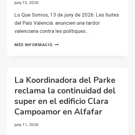
juny 13, 2026
Lo Que Somos, 13 de juny de 2026: Les lluites
del País Valencià: anuncien una tardor
valenciana contra les polítiques…
LES
MÉS INFORMACIÓ
LLUITES
DEL
PAÍS
VALENCIÀ:
ANUNCIEN
La Koordinadora del Parke
UNA
TARDOR
reclama la continuidad del
VALENCIANA
super en el edificio Clara
CONTRA
LES
Campoamor en Alfafar
POLÍTIQUES
ANTISOCIALS
juny 11, 2026
DEL
PP