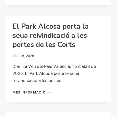
CONSULTA
POPULAR
EN
SUPORT
El Park Alcosa porta la
AL
SUPERMERCAT
seua reivindicació a les
SOLIDARI
portes de les Corts
DEL
PARQUE
ALCOSA
abril 16, 2026
Diari La Veu del País Valencià, 16 d’abril de
2026: El Park Alcosa porta la seua
reivindicació a les portes…
EL
MÉS INFORMACIÓ
PARK
ALCOSA
PORTA
LA