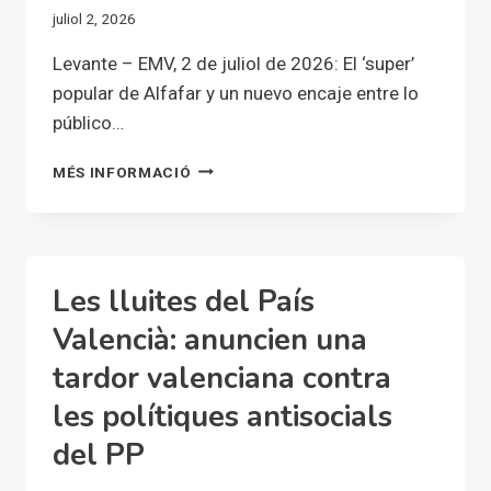
juliol 2, 2026
Levante – EMV, 2 de juliol de 2026: El ‘super’
popular de Alfafar y un nuevo encaje entre lo
público…
EL
MÉS INFORMACIÓ
‘SUPER’
POPULAR
DE
ALFAFAR
Y
Les lluites del País
UN
NUEVO
Valencià: anuncien una
ENCAJE
tardor valenciana contra
ENTRE
LO
les polítiques antisocials
PÚBLICO
Y
del PP
LO
SOCIAL