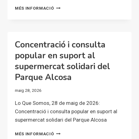
PER
MÉS INFORMACIÓ
LA
CONFLUÈNCIA
DELS
MOVIMENTS
SOCIALS
Concentració i consulta
I
EN
popular en suport al
LLUITA
supermercat solidari del
DEL
PAÍS
Parque Alcosa
VALENCIÀ
maig 28, 2026
Lo Que Somos, 28 de maig de 2026:
Concentració i consulta popular en suport al
supermercat solidari del Parque Alcosa
CONCENTRACIÓ
MÉS INFORMACIÓ
I