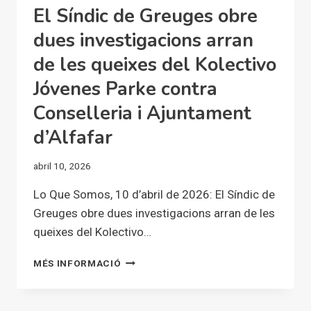
SEUA
El Síndic de Greuges obre
REIVINDICACIÓ
A
dues investigacions arran
LES
de les queixes del Kolectivo
PORTES
DE
Jóvenes Parke contra
LES
CORTS
Conselleria i Ajuntament
d’Alfafar
abril 10, 2026
Lo Que Somos, 10 d’abril de 2026: El Síndic de
Greuges obre dues investigacions arran de les
queixes del Kolectivo…
EL
MÉS INFORMACIÓ
SÍNDIC
DE
GREUGES