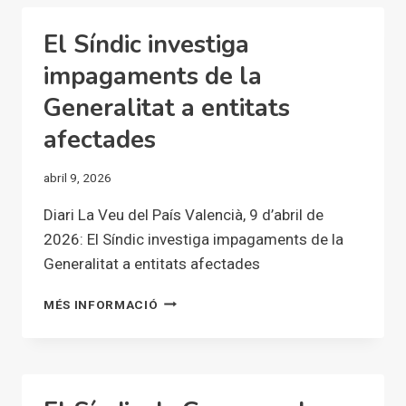
OBRE
DUES
El Síndic investiga
INVESTIGACIONS
ARRAN
impagaments de la
DE
Generalitat a entitats
LES
QUEIXES
afectades
DEL
KOLECTIVO
abril 9, 2026
JÓVENES
PARKE
Diari La Veu del País Valencià, 9 d’abril de
CONTRA
2026: El Síndic investiga impagaments de la
CONSELLERIA
I
Generalitat a entitats afectades
AJUNTAMENT
D’ALFAFAR
EL
MÉS INFORMACIÓ
SÍNDIC
INVESTIGA
IMPAGAMENTS
DE
LA